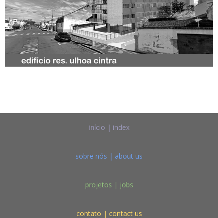
início | index
sobre nós | about us
projetos | jobs
contato | contact us