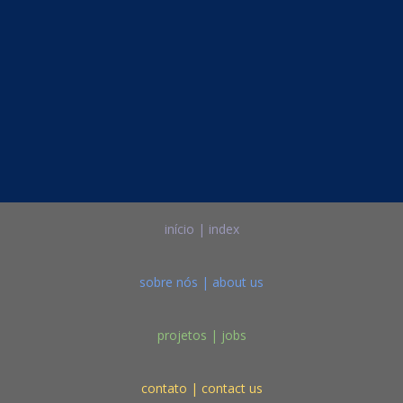
início | index
sobre nós | about us
projetos | jobs
contato | contact us