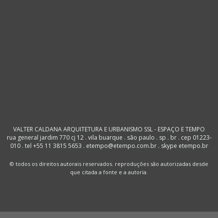
VALTER CALDANA ARQUITETURA E URBANISMO SSL - ESPAÇO E TEMPO
rua general jardim 770 cj 12 . vila buarque . são paulo . sp . br . cep 01223-
010 . tel +55 11 3815 5653 . etempo@etempo.com.br . skype etempo.br
© todos os direitos autorais reservados. reproduções são autorizadas desde
que citada a fonte e a autoria.