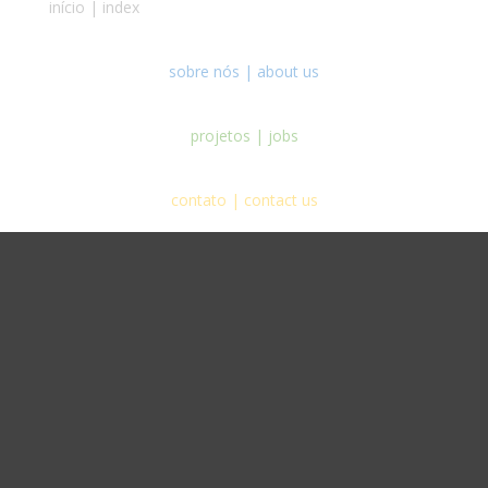
início | index
sobre nós | about us
projetos | jobs
contato | contact us